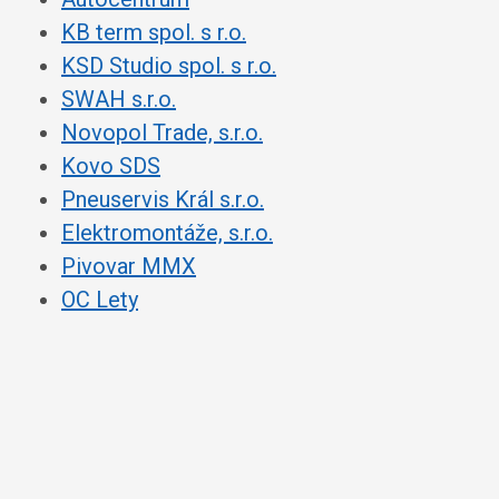
KB term spol. s r.o.
KSD Studio spol. s r.o.
SWAH s.r.o.
Novopol Trade, s.r.o.
Kovo SDS
Pneuservis Král s.r.o.
Elektromontáže, s.r.o.
Pivovar MMX
OC Lety