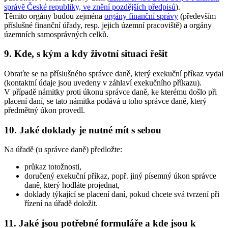
správě České republiky, ve znění pozdějších předpisů
).
Těmito orgány budou zejména
orgány finanční správy
(především
příslušné finanční úřady, resp. jejich územní pracoviště) a orgány
územních samosprávných celků.
9. Kde, s kým a kdy životní situaci řešit
Obraťte se na příslušného správce daně, který exekuční příkaz vydal
(kontaktní údaje jsou uvedeny v záhlaví exekučního příkazu).
V případě námitky proti úkonu správce daně, ke kterému došlo při
placení daní, se tato námitka podává u toho správce daně, který
předmětný úkon provedl.
10. Jaké doklady je nutné mít s sebou
Na úřadě (u správce daně) předložte:
průkaz totožnosti,
doručený exekuční příkaz, popř. jiný písemný úkon správce
daně, který hodláte projednat,
doklady týkající se placení daní, pokud chcete svá tvrzení při
řízení na úřadě doložit.
11. Jaké jsou potřebné formuláře a kde jsou k