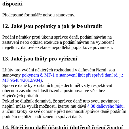
dispozici
Předepsané formuláře nejsou stanoveny.
12. Jaké jsou poplatky a jak je lze uhradit
Podání námitky proti úkonu správce daně, podání návrhu na
zastavení nebo odklad exekuce a podání návrhu na vyloučení
majetku z daňové exekuce nepodléhá poplatkové povinnosti.
13. Jaké jsou lhůty pro vyřízení
Lhůty pro vydání některých rozhodnutí v daňovém řízení jsou
stanoveny
pokynem č. MF-1 o stanovení lhůt při správě daní (č. j.:
MF-96484/2012/904)
.
Správce daně by v ostatních případech měl vždy respektovat
obecnou zásadu rychlosti řízení a postupovat ve věci bez
zbytečných průtahů.
Pokud se dlužník domnívá, že správce daně tuto svou povinnost
neplní, může využít možnosti, kterou mu dává
§ 38 daňového řádu
,
a učinit kroky ke své ochraně před nečinností správce daně podáním
podnětu nejblíže nadřízenému správci daně.
14. Kteří jsou další účastníci (dotčení) řešení životní