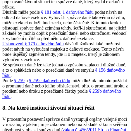
popisované životní situaci ten správce daně, který vydal exekuční
příkaz.
Dlužník může podle
§ 181 odst. 1 daňového řádu
podat návrh na
odklad daňové exekuce. Vyhoví-li správce daně takovému návrhu,
může exekuci odložit buď zcela, nebo částečně. K tomuto kroku
přistoupí správce daně zejména tehdy, šetří-li skutečnosti, na jejichž
základě by mohlo dojít k posečkání daně, nebo skutečnosti vedoucí
k vyloučení určitého předmětu z daňové exekuce.
Ustanovení § 179 daňového řádu
dává dlužníkovi také možnost
podat návrh na vyloučení majetku z daňové exekuce. Tento návrh
bude úspěšný zejména tehdy, jde-li o majetek, který je zákonem
vyloučen z exekuce.
Se správcem daně lze také jednat o způsobu zaplacení dlužné daně,
a to o splátkách nebo o posečkání daně ve smyslu
§ 156 daňového
řádu
.
Podle
§ 259
a
§ 259c daňového řádu
může dlužník mimoto požádat
o prominutí daně nebo jejího příslušenství, příp. o prominutí úroku z
prodlení nebo úroku z posečkané částky podle
§ 259b daňového
řádu
.
8. Na které instituci životní situaci řešit
V procesním postavení správce daně vystupují orgány veřejné moci
v rozsahu, v jakém jim je zákonem nebo na základě zákona svěřena
působnost v oblasti správy daní (
zákon č. 456/2011 Sb., o Finanční