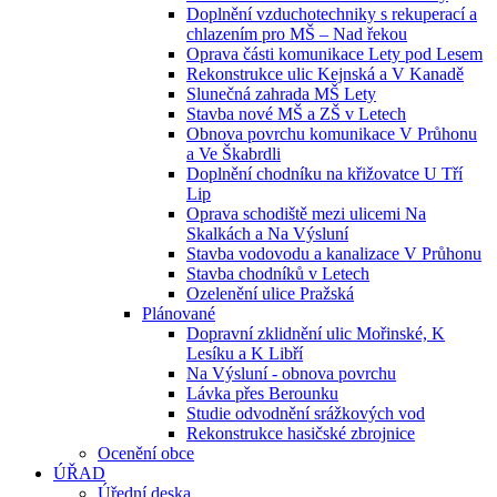
Doplnění vzduchotechniky s rekuperací a
chlazením pro MŠ – Nad řekou
Oprava části komunikace Lety pod Lesem
Rekonstrukce ulic Kejnská a V Kanadě
Slunečná zahrada MŠ Lety
Stavba nové MŠ a ZŠ v Letech
Obnova povrchu komunikace V Průhonu
a Ve Škabrdli
Doplnění chodníku na křižovatce U Tří
Lip
Oprava schodiště mezi ulicemi Na
Skalkách a Na Výsluní
Stavba vodovodu a kanalizace V Průhonu
Stavba chodníků v Letech
Ozelenění ulice Pražská
Plánované
Dopravní zklidnění ulic Mořinské, K
Lesíku a K Libří
Na Výsluní - obnova povrchu
Lávka přes Berounku
Studie odvodnění srážkových vod
Rekonstrukce hasičské zbrojnice
Ocenění obce
ÚŘAD
Úřední deska