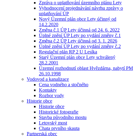
Zpráva o uplatňování územního plánu Lety
Vyhodnocení projednávání návrhu zprávy o
uplatňování ÚP
Nový Územní plán obce Lety účinný od
14.2.2020
Změna č.1 ÚP Lety účinná od 24. 6. 2022
Úplné znění ÚP Lety po vydání změny č.1
Změna č.2 ÚP Lety účinná od 3. 1. 2026
Úplné znění ÚP Lety po vydání změny č.2
Regulační plán RP 2 U Lesíka
Starý Územní plán obce Lety schválený
28.2.2001
Územní rozhodnutí oblast Hvězdárna, nabytí PM
26.10.1998
Vodovod a kanalizace
Cena vodného a stočného
Kontakty
Rozbor vody
Historie obce
Historie obce
Historické fotografie
Stavba původního mostu
Letovský most
Chata prvního skauta
Partnerská obec