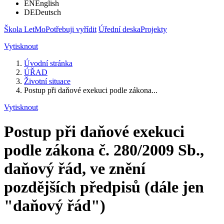
EN
English
DE
Deutsch
Škola LetMo
Potřebuji vyřídit
Úřední deska
Projekty
Vytisknout
Úvodní stránka
ÚŘAD
Životní situace
Postup při daňové exekuci podle zákona...
Vytisknout
Postup při daňové exekuci
podle zákona č. 280/2009 Sb.,
daňový řád, ve znění
pozdějších předpisů (dále jen
"daňový řád")