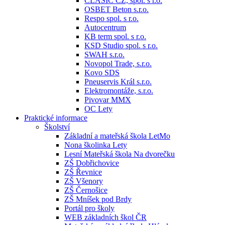
CLASIC CZ, spol. s r.o.
OSBET Beton s.r.o.
Respo spol. s r.o.
Autocentrum
KB term spol. s r.o.
KSD Studio spol. s r.o.
SWAH s.r.o.
Novopol Trade, s.r.o.
Kovo SDS
Pneuservis Král s.r.o.
Elektromontáže, s.r.o.
Pivovar MMX
OC Lety
Praktické informace
Školství
Základní a mateřská škola LetMo
Nona školinka Lety
Lesní Mateřská škola Na dvorečku
ZŠ Dobřichovice
ZŠ Řevnice
ZŠ Všenory
ZŠ Černošice
ZŠ Mníšek pod Brdy
Portál pro školy
WEB základních škol ČR