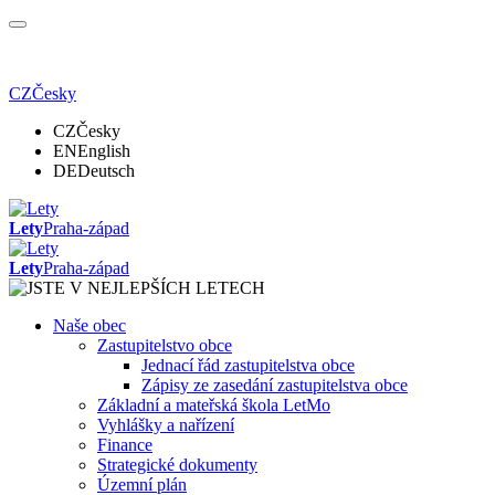
CZ
Česky
CZ
Česky
EN
English
DE
Deutsch
Lety
Praha-západ
Lety
Praha-západ
Naše obec
Zastupitelstvo obce
Jednací řád zastupitelstva obce
Zápisy ze zasedání zastupitelstva obce
Základní a mateřská škola LetMo
Vyhlášky a nařízení
Finance
Strategické dokumenty
Územní plán