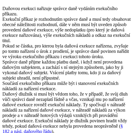
Daňovou exekuci nařizuje správce daně vydáním exekučního
příkazu.
Exekuční příkaz je rozhodnutím správce daně a musí tedy obsahovat
obecné náležitosti rozhodnutí, dále v něm musí být uveden způsob
provedení daňové exekuce, výše nedoplatku (pro který je daňová
exekuce nařizována), výše exekučních nákladů a odkaz na exekuční
titul.
Pokud se částka, pro kterou byla daňová exekuce nařízena, zvyšuje
po tomto nařízení o úrok z prodlení, je správce daně povinen nařídit
ve výroku exekučního příkazu i exekuci tohoto úroku.
Správce daně přijme každou platbu daně, i když není provedena
daňovým subjektem, a zachází s ní stejným způsobem, jako by ji
vykonal daňový subjekt. Vrácení platby tomu, kdo ji za daňový
subjekt uhradil, není přípustné.
Součástí exekučního příkazu může být i stanovení exekučních
nákladů za nařízení exekuce.
Daňový dlužník si musí být vědom toho, že v případě, že svůj dluh
vůči správci daně nezaplatí řádně a včas, vznikají mu po nařízení
daňové exekuce rovněž exekuční náklady. Ty spočívají v náhradě
nákladů za nařízení daňové exekuce, v náhradě nákladů za výkon
prodeje a v náhradě hotových výdajů vzniklých při provádění
daňové exekuce. Exekuční náklady je dlužník povinen hradit vždy
tehdy, pokud daňová exekuce nebyla provedena neoprávněně (
§
182 a násl. daňového řádu
).