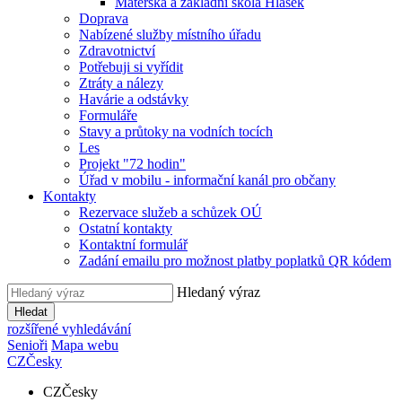
Mateřská a základní škola Hlásek
Doprava
Nabízené služby místního úřadu
Zdravotnictví
Potřebuji si vyřídit
Ztráty a nálezy
Havárie a odstávky
Formuláře
Stavy a průtoky na vodních tocích
Les
Projekt "72 hodin"
Úřad v mobilu - informační kanál pro občany
Kontakty
Rezervace služeb a schůzek OÚ
Ostatní kontakty
Kontaktní formulář
Zadání emailu pro možnost platby poplatků QR kódem
Hledaný výraz
Hledat
rozšířené vyhledávání
Senioři
Mapa webu
CZ
Česky
CZ
Česky