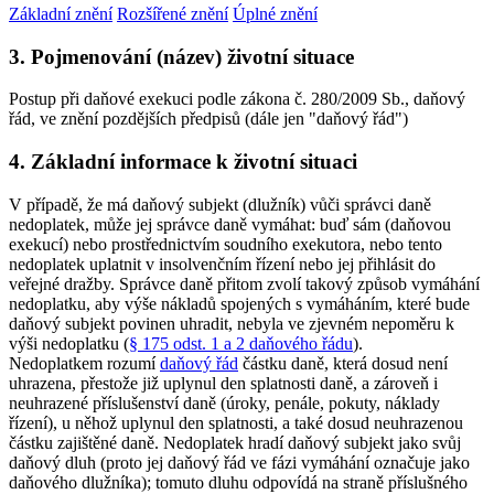
Základní znění
Rozšířené znění
Úplné znění
3. Pojmenování (název) životní situace
Postup při daňové exekuci podle zákona č. 280/2009 Sb., daňový
řád, ve znění pozdějších předpisů (dále jen "daňový řád")
4. Základní informace k životní situaci
V případě, že má daňový subjekt (dlužník) vůči správci daně
nedoplatek, může jej správce daně vymáhat: buď sám (daňovou
exekucí) nebo prostřednictvím soudního exekutora, nebo tento
nedoplatek uplatnit v insolvenčním řízení nebo jej přihlásit do
veřejné dražby. Správce daně přitom zvolí takový způsob vymáhání
nedoplatku, aby výše nákladů spojených s vymáháním, které bude
daňový subjekt povinen uhradit, nebyla ve zjevném nepoměru k
výši nedoplatku (
§ 175 odst. 1 a 2 daňového řádu
).
Nedoplatkem rozumí
daňový řád
částku daně, která dosud není
uhrazena, přestože již uplynul den splatnosti daně, a zároveň i
neuhrazené příslušenství daně (úroky, penále, pokuty, náklady
řízení), u něhož uplynul den splatnosti, a také dosud neuhrazenou
částku zajištěné daně. Nedoplatek hradí daňový subjekt jako svůj
daňový dluh (proto jej daňový řád ve fázi vymáhání označuje jako
daňového dlužníka); tomuto dluhu odpovídá na straně příslušného