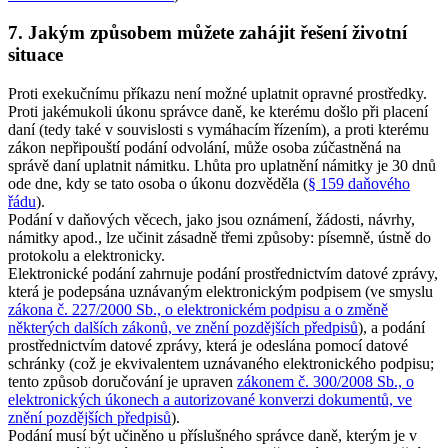
7. Jakým způsobem můžete zahájit řešení životní
situace
Proti exekučnímu příkazu není možné uplatnit opravné prostředky.
Proti jakémukoli úkonu správce daně, ke kterému došlo při placení
daní (tedy také v souvislosti s vymáhacím řízením), a proti kterému
zákon nepřipouští podání odvolání, může osoba zúčastněná na
správě daní uplatnit námitku. Lhůta pro uplatnění námitky je 30 dnů
ode dne, kdy se tato osoba o úkonu dozvěděla (
§ 159 daňového
řádu
).
Podání v daňových věcech, jako jsou oznámení, žádosti, návrhy,
námitky apod., lze učinit zásadně třemi způsoby: písemně, ústně do
protokolu a elektronicky.
Elektronické podání zahrnuje podání prostřednictvím datové zprávy,
která je podepsána uznávaným elektronickým podpisem (ve smyslu
zákona č. 227/2000 Sb., o elektronickém podpisu a o změně
některých dalších zákonů, ve znění pozdějších předpisů
), a podání
prostřednictvím datové zprávy, která je odeslána pomocí datové
schránky (což je ekvivalentem uznávaného elektronického podpisu;
tento způsob doručování je upraven
zákonem č. 300/2008 Sb., o
elektronických úkonech a autorizované konverzi dokumentů, ve
znění pozdějších předpisů
).
Podání musí být učiněno u příslušného správce daně, kterým je v