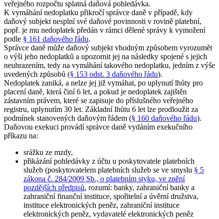
veřejného rozpočtu splatná daňová pohledávka.
K vymáhání nedoplatku přikročí správce daně v případě, kdy
daňový subjekt nesplní své daňové povinnosti v rovině platební,
popř. je mu nedoplatek předán v rámci dělené správy k vymožení
podle
§ 161 daňového řádu
.
Správce daně může daňový subjekt vhodným způsobem vyrozumět
o výši jeho nedoplatků a upozornit jej na následky spojené s jejich
neuhrazením, tedy na vymáhání takového nedoplatku, jedním z výše
uvedených způsobů (
§ 153 odst. 3 daňového řádu
).
Nedoplatek zaniká, a nelze jej již vymáhat, po uplynutí lhůty pro
placení daně, která činí 6 let, a pokud je nedoplatek zajištěn
zástavním právem, které se zapisuje do příslušného veřejného
registru, uplynutím 30 let. Základní lhůtu 6 let lze prodloužit za
podmínek stanovených daňovým řádem (
§ 160 daňového řádu
).
Daňovou exekuci provádí správce daně vydáním exekučního
příkazu na:
srážku ze mzdy,
přikázání pohledávky z účtu u poskytovatele platebních
služeb (poskytovatelem platebních služeb se ve smyslu
§ 5
zákona č. 284/2009 Sb., o platebním styku, ve znění
pozdějších předpisů
, rozumí: banky, zahraniční banky a
zahraniční finanční instituce, spořitelní a úvěrní družstva,
instituce elektronických peněz, zahraniční instituce
elektronických peněz, vydavatelé elektronických peněz