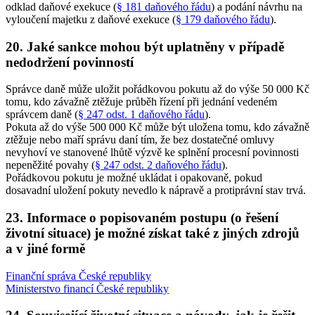
odklad daňové exekuce (
§ 181 daňového řádu
) a podání návrhu na
vyloučení majetku z daňové exekuce (
§ 179 daňového řádu
).
20. Jaké sankce mohou být uplatněny v případě
nedodržení povinností
Správce daně může uložit pořádkovou pokutu až do výše 50 000 Kč
tomu, kdo závažně ztěžuje průběh řízení při jednání vedeném
správcem daně (
§ 247 odst. 1 daňového řádu
).
Pokuta až do výše 500 000 Kč může být uložena tomu, kdo závažně
ztěžuje nebo maří správu daní tím, že bez dostatečné omluvy
nevyhoví ve stanovené lhůtě výzvě ke splnění procesní povinnosti
nepeněžité povahy (
§ 247 odst. 2 daňového řádu
).
Pořádkovou pokutu je možné ukládat i opakovaně, pokud
dosavadní uložení pokuty nevedlo k nápravě a protiprávní stav trvá.
23. Informace o popisovaném postupu (o řešení
životní situace) je možné získat také z jiných zdrojů
a v jiné formě
Finanční správa České republiky
Ministerstvo financí České republiky