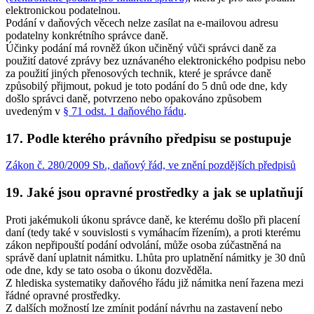
elektronickou podatelnou.
Podání v daňových věcech nelze zasílat na e-mailovou adresu
podatelny konkrétního správce daně.
Účinky podání má rovněž úkon učiněný vůči správci daně za
použití datové zprávy bez uznávaného elektronického podpisu nebo
za použití jiných přenosových technik, které je správce daně
způsobilý přijmout, pokud je toto podání do 5 dnů ode dne, kdy
došlo správci daně, potvrzeno nebo opakováno způsobem
uvedeným v
§ 71 odst. 1 daňového řádu
.
17. Podle kterého právního předpisu se postupuje
Zákon č. 280/2009 Sb., daňový řád, ve znění pozdějších předpisů
19. Jaké jsou opravné prostředky a jak se uplatňují
Proti jakémukoli úkonu správce daně, ke kterému došlo při placení
daní (tedy také v souvislosti s vymáhacím řízením), a proti kterému
zákon nepřipouští podání odvolání, může osoba zúčastněná na
správě daní uplatnit námitku. Lhůta pro uplatnění námitky je 30 dnů
ode dne, kdy se tato osoba o úkonu dozvěděla.
Z hlediska systematiky daňového řádu již námitka není řazena mezi
řádné opravné prostředky.
Z dalších možností lze zmínit podání návrhu na zastavení nebo