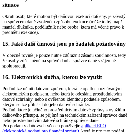
situace
Okruh osob, které mohou být daňovou exekucí dotčeny, je závislý
na správcem daně zvoleném způsobu exekuce (může to být např.
manžel dlužníka, poddlužník nebo osoba, která má věcné právo k
předmětu exekuce).
15. Jaké další činnosti jsou po žadateli požadovány
V obecné rovině je pouze nutné zdůraznit zásadu součinnosti, tedy
že osoby zúčastněné na správě daní a správce daně vzájemně
spolupracují.
16. Elektronická služba, kterou lze využít
Podání lze učinit datovou zprávou, která je opatřena uznávaným
elektronickým podpisem, nebo která je odeslána prostřednictvím
datové schránky, nebo s ověřenou identitou podatele způsobem,
kterým se lze přihlásit do jeho datové schránky.
Podání, které je učiněno prostřednictvím datové zprávy s využitím
dálkového přístupu, se přijímá na technickém zařízení správce daně
nebo prostřednictvím datové schránky správce daně.
Pro podání v daňových věcech používejte
aplikaci EPO
(elektronické podání pro finanční správu)
, která je pro tato podání