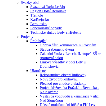
Svazky obcí
Svazková škola LetMo
Region Dolní Berounka
Třemole
Karlštejnsko
Berounsko
Poberounské odpady
Technické služby Brdy a Hřebeny
Projekty
Probíhající
Oprava části komunikace K Rovinám
Stavba sběrného dvora
Základní škola v Letech, II. stupeň ZŠ se
sportovní halou
Liniové výsadby v obci Lety u
Dobřichovic
Ukončené
Rekonstrukce obecní knihovny
Nový život pro knihovnu
Přechod pro chodce u viaduktu
Projekt křižovatka Pražská - Řevnická -
Na Kovárně
Výstavba vodovodu a kanalizace v ulici
Nad Slunečnou
Dětské multifunkční hřiště u FK Lety