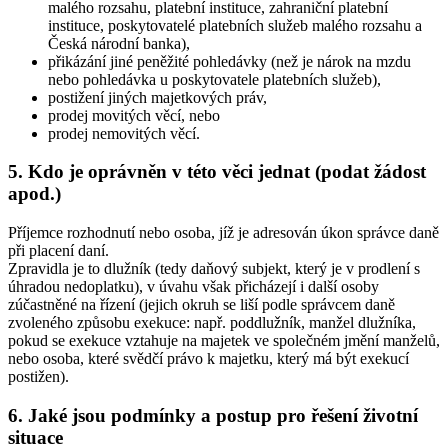
malého rozsahu, platební instituce, zahraniční platební
instituce, poskytovatelé platebních služeb malého rozsahu a
Česká národní banka),
přikázání jiné peněžité pohledávky (než je nárok na mzdu
nebo pohledávka u poskytovatele platebních služeb),
postižení jiných majetkových práv,
prodej movitých věcí, nebo
prodej nemovitých věcí.
5. Kdo je oprávněn v této věci jednat (podat žádost
apod.)
Příjemce rozhodnutí nebo osoba, jíž je adresován úkon správce daně
při placení daní.
Zpravidla je to dlužník (tedy daňový subjekt, který je v prodlení s
úhradou nedoplatku), v úvahu však přicházejí i další osoby
zúčastněné na řízení (jejich okruh se liší podle správcem daně
zvoleného způsobu exekuce: např. poddlužník, manžel dlužníka,
pokud se exekuce vztahuje na majetek ve společném jmění manželů,
nebo osoba, které svědčí právo k majetku, který má být exekucí
postižen).
6. Jaké jsou podmínky a postup pro řešení životní
situace