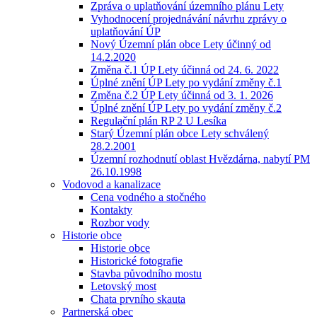
Zpráva o uplatňování územního plánu Lety
Vyhodnocení projednávání návrhu zprávy o
uplatňování ÚP
Nový Územní plán obce Lety účinný od
14.2.2020
Změna č.1 ÚP Lety účinná od 24. 6. 2022
Úplné znění ÚP Lety po vydání změny č.1
Změna č.2 ÚP Lety účinná od 3. 1. 2026
Úplné znění ÚP Lety po vydání změny č.2
Regulační plán RP 2 U Lesíka
Starý Územní plán obce Lety schválený
28.2.2001
Územní rozhodnutí oblast Hvězdárna, nabytí PM
26.10.1998
Vodovod a kanalizace
Cena vodného a stočného
Kontakty
Rozbor vody
Historie obce
Historie obce
Historické fotografie
Stavba původního mostu
Letovský most
Chata prvního skauta
Partnerská obec