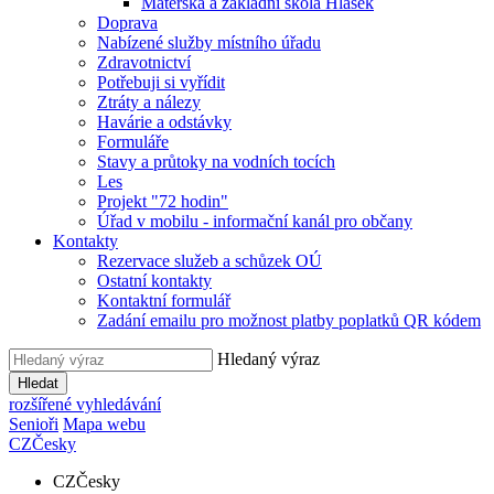
Mateřská a základní škola Hlásek
Doprava
Nabízené služby místního úřadu
Zdravotnictví
Potřebuji si vyřídit
Ztráty a nálezy
Havárie a odstávky
Formuláře
Stavy a průtoky na vodních tocích
Les
Projekt "72 hodin"
Úřad v mobilu - informační kanál pro občany
Kontakty
Rezervace služeb a schůzek OÚ
Ostatní kontakty
Kontaktní formulář
Zadání emailu pro možnost platby poplatků QR kódem
Hledaný výraz
Hledat
rozšířené vyhledávání
Senioři
Mapa webu
CZ
Česky
CZ
Česky