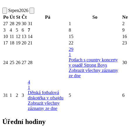
Srpen
2026
Po
Út
St
Čt
Pá
So
Ne
27
28
29
30
31
1
2
3
4
5
6
7
8
9
10
11
12
13
14
15
16
17
18
19
20
21
22
23
29
1
Potlach s country koncerty
24
25
26
27
28
30
v osadě Strong Boys
Zobrazit všechny záznamy
ze dne
4
1
Dětská fotbalová
31
1
2
3
5
6
diskotéka v ofsajdu
Zobrazit všechny
záznamy ze dne
Úřední hodiny