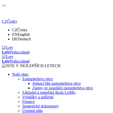
CZ
Česky
CZ
Česky
EN
English
DE
Deutsch
Lety
Praha-západ
Lety
Praha-západ
Naše obec
Zastupitelstvo obce
Jednací řád zastupitelstva obce
Zápisy ze zasedání zastupitelstva obce
Základní a mateřská škola LetMo
Vyhlášky a nařízení
Finance
Strategické dokumenty
Územní plán