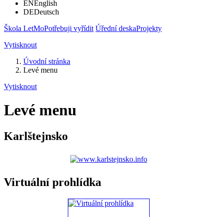
EN
English
DE
Deutsch
Škola LetMo
Potřebuji vyřídit
Úřední deska
Projekty
Vytisknout
Úvodní stránka
Levé menu
Vytisknout
Levé menu
Karlštejnsko
Virtuální prohlídka