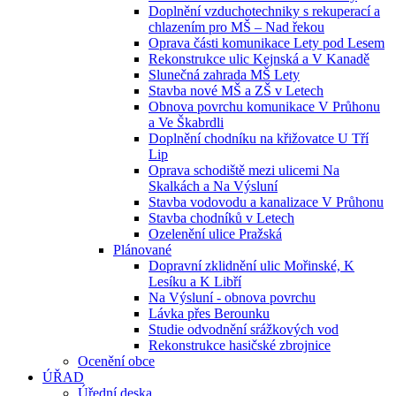
Doplnění vzduchotechniky s rekuperací a
chlazením pro MŠ – Nad řekou
Oprava části komunikace Lety pod Lesem
Rekonstrukce ulic Kejnská a V Kanadě
Slunečná zahrada MŠ Lety
Stavba nové MŠ a ZŠ v Letech
Obnova povrchu komunikace V Průhonu
a Ve Škabrdli
Doplnění chodníku na křižovatce U Tří
Lip
Oprava schodiště mezi ulicemi Na
Skalkách a Na Výsluní
Stavba vodovodu a kanalizace V Průhonu
Stavba chodníků v Letech
Ozelenění ulice Pražská
Plánované
Dopravní zklidnění ulic Mořinské, K
Lesíku a K Libří
Na Výsluní - obnova povrchu
Lávka přes Berounku
Studie odvodnění srážkových vod
Rekonstrukce hasičské zbrojnice
Ocenění obce
ÚŘAD
Úřední deska