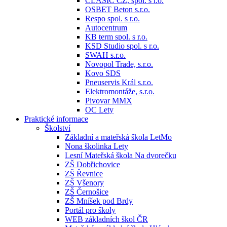
CLASIC CZ, spol. s r.o.
OSBET Beton s.r.o.
Respo spol. s r.o.
Autocentrum
KB term spol. s r.o.
KSD Studio spol. s r.o.
SWAH s.r.o.
Novopol Trade, s.r.o.
Kovo SDS
Pneuservis Král s.r.o.
Elektromontáže, s.r.o.
Pivovar MMX
OC Lety
Praktické informace
Školství
Základní a mateřská škola LetMo
Nona školinka Lety
Lesní Mateřská škola Na dvorečku
ZŠ Dobřichovice
ZŠ Řevnice
ZŠ Všenory
ZŠ Černošice
ZŠ Mníšek pod Brdy
Portál pro školy
WEB základních škol ČR