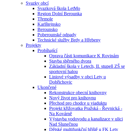
Svazky obcí
Svazková škola LetMo
Region Dolní Berounka
Třemole
Karlštejnsko
Berounsko
Poberounské odpady
Technické služby Brdy a Hřebeny
Projekty
Probíhající
Oprava části komunikace K Rovinám
Stavba sběrného dvora
Základní škola v Letech, II. stupeň ZŠ se
sportovní halou
Liniové výsadby v obci Lety u
Dobřichovic
Ukončené
Rekonstrukce obecní knihovny
Nový život pro knihovnu
Přechod pro chodce u viaduktu
Projekt křižovatka Pražská - Řevnická -
Na Kovárně
Výstavba vodovodu a kanalizace v ulici
Nad Slunečnou
Dětské multifunkční hřiště u FK Lety