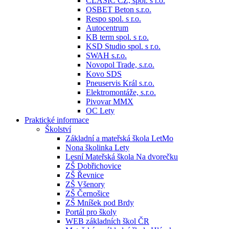
CLASIC CZ, spol. s r.o.
OSBET Beton s.r.o.
Respo spol. s r.o.
Autocentrum
KB term spol. s r.o.
KSD Studio spol. s r.o.
SWAH s.r.o.
Novopol Trade, s.r.o.
Kovo SDS
Pneuservis Král s.r.o.
Elektromontáže, s.r.o.
Pivovar MMX
OC Lety
Praktické informace
Školství
Základní a mateřská škola LetMo
Nona školinka Lety
Lesní Mateřská škola Na dvorečku
ZŠ Dobřichovice
ZŠ Řevnice
ZŠ Všenory
ZŠ Černošice
ZŠ Mníšek pod Brdy
Portál pro školy
WEB základních škol ČR