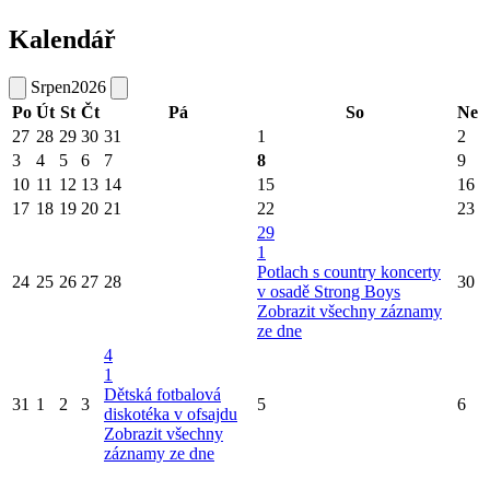
Kalendář
Srpen
2026
Po
Út
St
Čt
Pá
So
Ne
27
28
29
30
31
1
2
3
4
5
6
7
8
9
10
11
12
13
14
15
16
17
18
19
20
21
22
23
29
1
Potlach s country koncerty
24
25
26
27
28
30
v osadě Strong Boys
Zobrazit všechny záznamy
ze dne
4
1
Dětská fotbalová
31
1
2
3
5
6
diskotéka v ofsajdu
Zobrazit všechny
záznamy ze dne