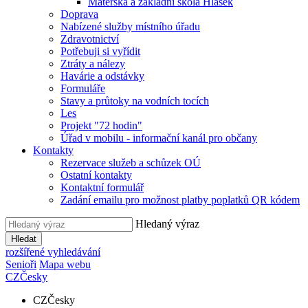
Mateřská a základní škola Hlásek
Doprava
Nabízené služby místního úřadu
Zdravotnictví
Potřebuji si vyřídit
Ztráty a nálezy
Havárie a odstávky
Formuláře
Stavy a průtoky na vodních tocích
Les
Projekt "72 hodin"
Úřad v mobilu - informační kanál pro občany
Kontakty
Rezervace služeb a schůzek OÚ
Ostatní kontakty
Kontaktní formulář
Zadání emailu pro možnost platby poplatků QR kódem
Hledaný výraz
Hledat
rozšířené vyhledávání
Senioři
Mapa webu
CZ
Česky
CZ
Česky