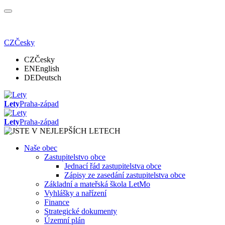
CZ
Česky
CZ
Česky
EN
English
DE
Deutsch
Lety
Praha-západ
Lety
Praha-západ
Naše obec
Zastupitelstvo obce
Jednací řád zastupitelstva obce
Zápisy ze zasedání zastupitelstva obce
Základní a mateřská škola LetMo
Vyhlášky a nařízení
Finance
Strategické dokumenty
Územní plán