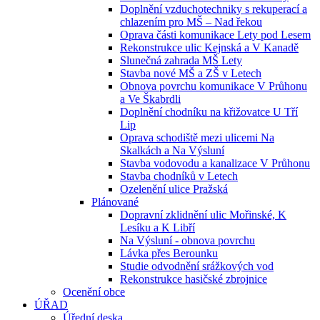
Doplnění vzduchotechniky s rekuperací a
chlazením pro MŠ – Nad řekou
Oprava části komunikace Lety pod Lesem
Rekonstrukce ulic Kejnská a V Kanadě
Slunečná zahrada MŠ Lety
Stavba nové MŠ a ZŠ v Letech
Obnova povrchu komunikace V Průhonu
a Ve Škabrdli
Doplnění chodníku na křižovatce U Tří
Lip
Oprava schodiště mezi ulicemi Na
Skalkách a Na Výsluní
Stavba vodovodu a kanalizace V Průhonu
Stavba chodníků v Letech
Ozelenění ulice Pražská
Plánované
Dopravní zklidnění ulic Mořinské, K
Lesíku a K Libří
Na Výsluní - obnova povrchu
Lávka přes Berounku
Studie odvodnění srážkových vod
Rekonstrukce hasičské zbrojnice
Ocenění obce
ÚŘAD
Úřední deska