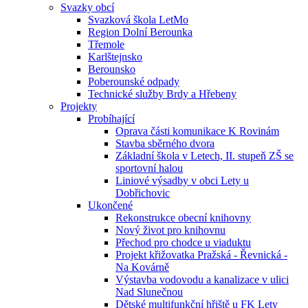
Svazky obcí
Svazková škola LetMo
Region Dolní Berounka
Třemole
Karlštejnsko
Berounsko
Poberounské odpady
Technické služby Brdy a Hřebeny
Projekty
Probíhající
Oprava části komunikace K Rovinám
Stavba sběrného dvora
Základní škola v Letech, II. stupeň ZŠ se
sportovní halou
Liniové výsadby v obci Lety u
Dobřichovic
Ukončené
Rekonstrukce obecní knihovny
Nový život pro knihovnu
Přechod pro chodce u viaduktu
Projekt křižovatka Pražská - Řevnická -
Na Kovárně
Výstavba vodovodu a kanalizace v ulici
Nad Slunečnou
Dětské multifunkční hřiště u FK Lety