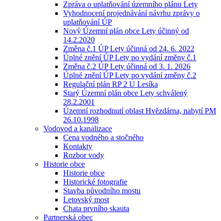
Zpráva o uplatňování územního plánu Lety
Vyhodnocení projednávání návrhu zprávy o
uplatňování ÚP
Nový Územní plán obce Lety účinný od
14.2.2020
Změna č.1 ÚP Lety účinná od 24. 6. 2022
Úplné znění ÚP Lety po vydání změny č.1
Změna č.2 ÚP Lety účinná od 3. 1. 2026
Úplné znění ÚP Lety po vydání změny č.2
Regulační plán RP 2 U Lesíka
Starý Územní plán obce Lety schválený
28.2.2001
Územní rozhodnutí oblast Hvězdárna, nabytí PM
26.10.1998
Vodovod a kanalizace
Cena vodného a stočného
Kontakty
Rozbor vody
Historie obce
Historie obce
Historické fotografie
Stavba původního mostu
Letovský most
Chata prvního skauta
Partnerská obec