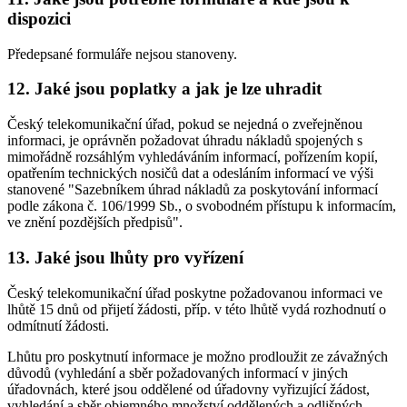
dispozici
Předepsané formuláře nejsou stanoveny.
12. Jaké jsou poplatky a jak je lze uhradit
Český telekomunikační úřad, pokud se nejedná o zveřejněnou
informaci, je oprávněn požadovat úhradu nákladů spojených s
mimořádně rozsáhlým vyhledáváním informací, pořízením kopií,
opatřením technických nosičů dat a odesláním informací ve výši
stanovené "Sazebníkem úhrad nákladů za poskytování informací
podle zákona č. 106/1999 Sb., o svobodném přístupu k informacím,
ve znění pozdějších předpisů".
13. Jaké jsou lhůty pro vyřízení
Český telekomunikační úřad poskytne požadovanou informaci ve
lhůtě 15 dnů od přijetí žádosti, příp. v této lhůtě vydá rozhodnutí o
odmítnutí žádosti.
Lhůtu pro poskytnutí informace je možno prodloužit ze závažných
důvodů (vyhledání a sběr požadovaných informací v jiných
úřadovnách, které jsou oddělené od úřadovny vyřizující žádost,
vyhledání a sběr objemného množství oddělených a odlišných