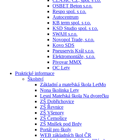
CLASIC CZ, spol. s r.o.
OSBET Beton s.r.o.
Respo spol. s r.o.
Autocentrum
KB term spol. s r.o.
KSD Studio spol. s r.o.
SWAH s.r.o.
Novopol Trade, s.r.o.
Kovo SDS
Pneuservis Král s.r.o.
Elektromontáže, s.r.o.
Pivovar MMX
OC Lety
Praktické informace
Školství
Základní a mateřská škola LetMo
Nona školinka Lety
Lesní Mateřská škola Na dvorečku
ZŠ Dobřichovice
ZŠ Řevnice
ZŠ Všenory
ZŠ Černošice
ZŠ Mníšek pod Brdy
Portál pro školy
WEB základních škol ČR