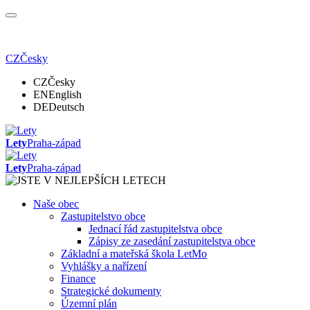
CZ
Česky
CZ
Česky
EN
English
DE
Deutsch
Lety
Praha-západ
Lety
Praha-západ
Naše obec
Zastupitelstvo obce
Jednací řád zastupitelstva obce
Zápisy ze zasedání zastupitelstva obce
Základní a mateřská škola LetMo
Vyhlášky a nařízení
Finance
Strategické dokumenty
Územní plán