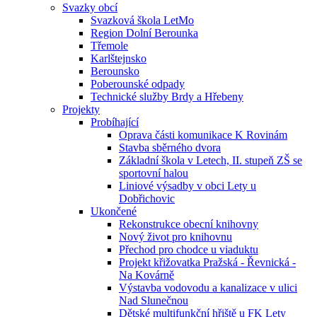
Svazky obcí
Svazková škola LetMo
Region Dolní Berounka
Třemole
Karlštejnsko
Berounsko
Poberounské odpady
Technické služby Brdy a Hřebeny
Projekty
Probíhající
Oprava části komunikace K Rovinám
Stavba sběrného dvora
Základní škola v Letech, II. stupeň ZŠ se
sportovní halou
Liniové výsadby v obci Lety u
Dobřichovic
Ukončené
Rekonstrukce obecní knihovny
Nový život pro knihovnu
Přechod pro chodce u viaduktu
Projekt křižovatka Pražská - Řevnická -
Na Kovárně
Výstavba vodovodu a kanalizace v ulici
Nad Slunečnou
Dětské multifunkční hřiště u FK Lety