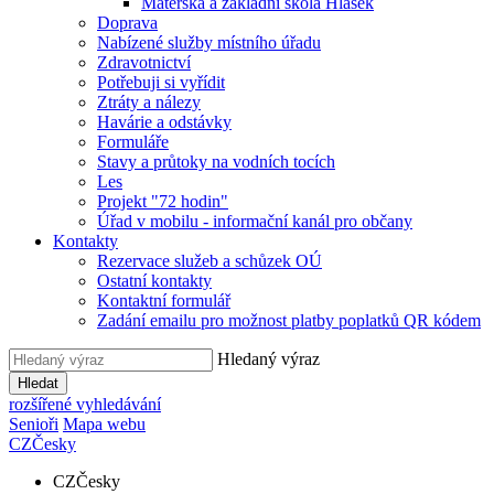
Mateřská a základní škola Hlásek
Doprava
Nabízené služby místního úřadu
Zdravotnictví
Potřebuji si vyřídit
Ztráty a nálezy
Havárie a odstávky
Formuláře
Stavy a průtoky na vodních tocích
Les
Projekt "72 hodin"
Úřad v mobilu - informační kanál pro občany
Kontakty
Rezervace služeb a schůzek OÚ
Ostatní kontakty
Kontaktní formulář
Zadání emailu pro možnost platby poplatků QR kódem
Hledaný výraz
Hledat
rozšířené vyhledávání
Senioři
Mapa webu
CZ
Česky
CZ
Česky