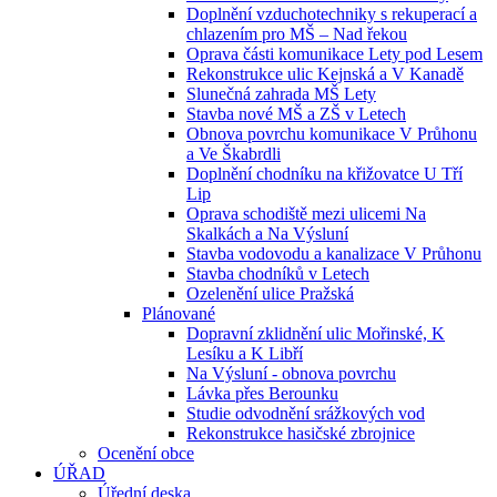
Doplnění vzduchotechniky s rekuperací a
chlazením pro MŠ – Nad řekou
Oprava části komunikace Lety pod Lesem
Rekonstrukce ulic Kejnská a V Kanadě
Slunečná zahrada MŠ Lety
Stavba nové MŠ a ZŠ v Letech
Obnova povrchu komunikace V Průhonu
a Ve Škabrdli
Doplnění chodníku na křižovatce U Tří
Lip
Oprava schodiště mezi ulicemi Na
Skalkách a Na Výsluní
Stavba vodovodu a kanalizace V Průhonu
Stavba chodníků v Letech
Ozelenění ulice Pražská
Plánované
Dopravní zklidnění ulic Mořinské, K
Lesíku a K Libří
Na Výsluní - obnova povrchu
Lávka přes Berounku
Studie odvodnění srážkových vod
Rekonstrukce hasičské zbrojnice
Ocenění obce
ÚŘAD
Úřední deska