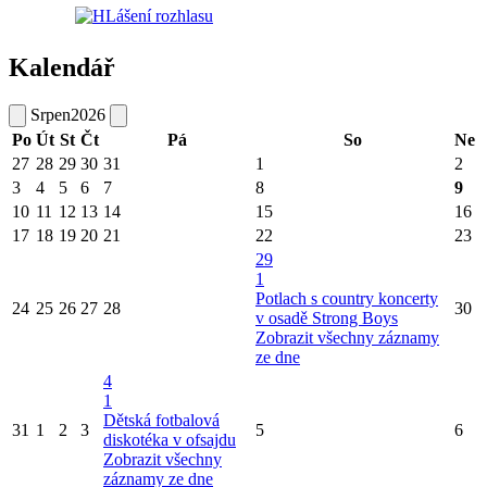
Kalendář
Srpen
2026
Po
Út
St
Čt
Pá
So
Ne
27
28
29
30
31
1
2
3
4
5
6
7
8
9
10
11
12
13
14
15
16
17
18
19
20
21
22
23
29
1
Potlach s country koncerty
24
25
26
27
28
30
v osadě Strong Boys
Zobrazit všechny záznamy
ze dne
4
1
Dětská fotbalová
31
1
2
3
5
6
diskotéka v ofsajdu
Zobrazit všechny
záznamy ze dne