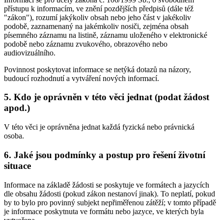
přístupu k informacím, ve znění pozdějších předpisů (dále též
"zákon"), rozumí jakýkoliv obsah nebo jeho část v jakékoliv
podobě, zaznamenaný na jakémkoliv nosiči, zejména obsah
písemného záznamu na listině, záznamu uloženého v elektronické
podobě nebo záznamu zvukového, obrazového nebo
audiovizuálního.
Povinnost poskytovat informace se netýká dotazů na názory,
budoucí rozhodnutí a vytváření nových informací.
5. Kdo je oprávněn v této věci jednat (podat žádost
apod.)
V této věci je oprávněna jednat každá fyzická nebo právnická
osoba.
6. Jaké jsou podmínky a postup pro řešení životní
situace
Informace na základě žádosti se poskytuje ve formátech a jazycích
dle obsahu žádosti (pokud zákon nestanoví jinak). To neplatí, pokud
by to bylo pro povinný subjekt nepřiměřenou zátěží; v tomto případě
je informace poskytnuta ve formátu nebo jazyce, ve kterých byla