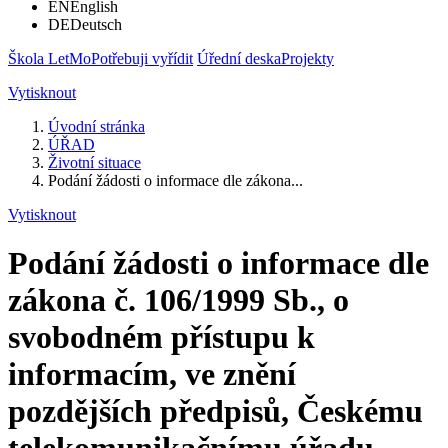
EN
English
DE
Deutsch
Škola LetMo
Potřebuji vyřídit
Úřední deska
Projekty
Vytisknout
Úvodní stránka
ÚŘAD
Životní situace
Podání žádosti o informace dle zákona...
Vytisknout
Podání žádosti o informace dle
zákona č. 106/1999 Sb., o
svobodném přístupu k
informacím, ve znění
pozdějších předpisů, Českému