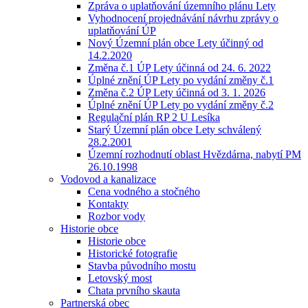
Zpráva o uplatňování územního plánu Lety
Vyhodnocení projednávání návrhu zprávy o
uplatňování ÚP
Nový Územní plán obce Lety účinný od
14.2.2020
Změna č.1 ÚP Lety účinná od 24. 6. 2022
Úplné znění ÚP Lety po vydání změny č.1
Změna č.2 ÚP Lety účinná od 3. 1. 2026
Úplné znění ÚP Lety po vydání změny č.2
Regulační plán RP 2 U Lesíka
Starý Územní plán obce Lety schválený
28.2.2001
Územní rozhodnutí oblast Hvězdárna, nabytí PM
26.10.1998
Vodovod a kanalizace
Cena vodného a stočného
Kontakty
Rozbor vody
Historie obce
Historie obce
Historické fotografie
Stavba původního mostu
Letovský most
Chata prvního skauta
Partnerská obec