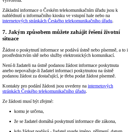
vytvořena.
Základní informace o Českém telekomunikačním úřadu jsou k
nahlédnutí u informačního kiosku ve vstupní hale nebo na
internetových stránkách Českého telekomunikačního úřadu
.
7. Jakým způsobem můžete zahájit řešení životní
situace
Žádost o poskytnutí informace se podává ústně nebo písemně, a to i
prostřednictvím sítě nebo služby elektronických komunikací.
Není-li žadateli na ústně podanou žádost informace poskytnuta
anebo nepovažuje-li žadatel informaci poskytnutou na ústně
podanou žádost za dostačující, je třeba podat žádost písemně.
Kontakty pro podání žádosti jsou uvedeny na
internetových
stránkách Českého telekomunikačního úřadu
.
Ze žádosti musí být zřejmé:
komu je určena,
že se žadatel domáhá poskytnutí informace dle zákona,
kdo žádost podává - žadatel uvede jméno, příjmení, datum