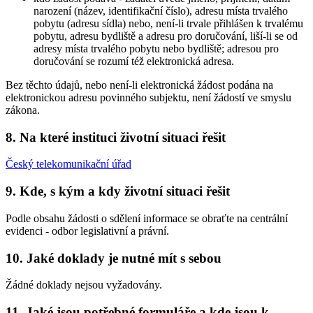
narození (název, identifikační číslo), adresu místa trvalého
pobytu (adresu sídla) nebo, není-li trvale přihlášen k trvalému
pobytu, adresu bydliště a adresu pro doručování, liší-li se od
adresy místa trvalého pobytu nebo bydliště; adresou pro
doručování se rozumí též elektronická adresa.
Bez těchto údajů, nebo není-li elektronická žádost podána na
elektronickou adresu povinného subjektu, není žádostí ve smyslu
zákona.
8. Na které instituci životní situaci řešit
Český telekomunikační úřad
9. Kde, s kým a kdy životní situaci řešit
Podle obsahu žádosti o sdělení informace se obraťte na centrální
evidenci - odbor legislativní a právní.
10. Jaké doklady je nutné mít s sebou
Žádné doklady nejsou vyžadovány.
11. Jaké jsou potřebné formuláře a kde jsou k