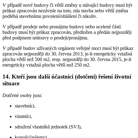
V případě nové budovy či větší změny u stávající budovy musí být
průkaz zpracován nezávisle na tom, zda stavba nebo větší změna
podléhá stavebnímu povolení/ohlášení či nikoliv.
V případě prodeje nebo pronájmu budovy nebo ucelené části
budovy musí být průkaz zpracován, předložen a předán nejpozději
před podpisem smlouvy o prodeji/pronájmu.
V případě budov užívaných orgánem veřejné moci musí být průkaz
zpracován nejpozději do 30. června 2013, je-li energeticky vztažná
plocha větší než 500 m2, resp. nejpozději do 30. června 2015, je-li
energeticky vztažná plocha větší než 250 m2.
14. Kteří jsou další účastníci (dotčení) řešení životní
situace
Dotčené osoby jsou:
stavebníci,
vlastníci,
sdružení vlastníků jednotek (SVJ),
kupující/nájemci,