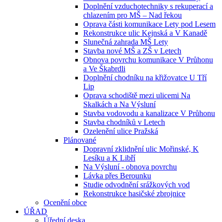
Doplnění vzduchotechniky s rekuperací a
chlazením pro MŠ – Nad řekou
Oprava části komunikace Lety pod Lesem
Rekonstrukce ulic Kejnská a V Kanadě
Slunečná zahrada MŠ Lety
Stavba nové MŠ a ZŠ v Letech
Obnova povrchu komunikace V Průhonu
a Ve Škabrdli
Doplnění chodníku na křižovatce U Tří
Lip
Oprava schodiště mezi ulicemi Na
Skalkách a Na Výsluní
Stavba vodovodu a kanalizace V Průhonu
Stavba chodníků v Letech
Ozelenění ulice Pražská
Plánované
Dopravní zklidnění ulic Mořinské, K
Lesíku a K Libří
Na Výsluní - obnova povrchu
Lávka přes Berounku
Studie odvodnění srážkových vod
Rekonstrukce hasičské zbrojnice
Ocenění obce
ÚŘAD
Úřední deska