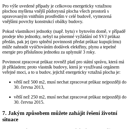
Pro výše uvedené případy je celkovou energeticky vztažnou
plochou myšlena vnější půdorysná plocha všech prostorů s
upravovaným vnitřním prostředím v celé budově, vymezená
vnějšími povrchy konstrukcí obálky budovy.
Pokud vlastníkovi jednotky (např. bytu) v bytovém domě, v případě
prodeje této jednotky, nebyl na písemné vyžádání od SVJ průkaz
předán, pak jej (pro splnění povinnosti předat průkaz kupujícímu)
může nahradit vyúčtováním dodávek elektřiny, plynu a tepelné
energie pro příslušnou jednotku za uplynulé 3 roky.
Povinnost zpracovat průkaz rovněž platí pro státní správu, která má
jít příkladem; proto vlastník budovy, která je využívaná orgánem
veřejné moci, a to u budov, jejichž energeticky vztažná plocha je:
větší než 500 m2, musí nechat zpracovat průkaz nejpozději do
30. června 2013,
větší než 250 m2, musí nechat zpracovat průkaz nejpozději do
30. června 2015.
7. Jakým způsobem můžete zahájit řešení životní
situace