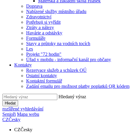
Mateřská a základní škola Hlásek
Doprava
Nabízené služby místního úřadu
Zdravotnictví
Potřebuji si vyřídit
Ztráty a nálezy
Havárie a odstávky
Formuláře
Stavy a průtoky na vodních tocích
Les
Projekt "72 hodin"
Úřad v mobilu - informační kanál pro občany
Kontakty
Rezervace služeb a schůzek OÚ
Ostatní kontakty
Kontaktní formulář
Zadání emailu pro možnost platby poplatků QR kódem
Hledaný výraz
Hledat
rozšířené vyhledávání
Senioři
Mapa webu
CZ
Česky
CZ
Česky