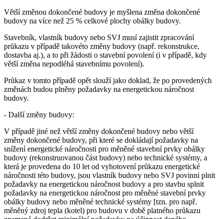
Větší změnou dokončené budovy je myšlena změna dokončené
budovy na více než 25 % celkové plochy obálky budovy.
Stavebník, vlastník budovy nebo SVJ musí zajistit zpracování
průkazu v případě takovéto změny budovy (např. rekonstrukce,
dostavba aj.), a to při žádosti o stavební povolení (i v případě, kdy
větší změna nepodléhá stavebnímu povolení).
Průkaz v tomto případě opět slouží jako doklad, že po provedených
změnách budou plněny požadavky na energetickou náročnost
budovy.
- Další změny budovy:
V případě jiné než větší změny dokončené budovy nebo větší
změny dokončené budovy, při které se dokládají požadavky na
snížení energetické náročnosti pro měněné stavební prvky obálky
budovy (rekonstruovanou část budovy) nebo technické systémy, a
která je provedena do 10 let od vyhotovení průkazu energetické
náročnosti této budovy, jsou vlastník budovy nebo SVJ povinni plnit
požadavky na energetickou náročnost budovy a pro stavbu splnit
požadavky na energetickou náročnost pro měněné stavební prvky
obálky budovy nebo měněné technické systémy [tzn. pro např.
měněný zdroj tepla (kotel) pro budovu v době platného průkazu