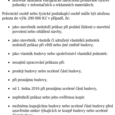
neuvede ukazatele energetické náročnosti prodávané bytové
jednotky v informačních a reklamních materiálech.
Právnické osobě nebo fyzické podnikající osobě může být uložena
pokuta do výše 200 000 Kč v případě, že:
jako stavebník nedoloží průkaz při podání žádosti o stavební
povolení nebo ohlášení stavby,
jako stavebník, vlastník či sdružení vlastníků jednotek
nedoloží průkaz při větší nebo jiné změně budovy,
jako vlastník budovy nebo společenství vlastníků jednotek:
nezajistí zpracování průkazu při:
prodeji budovy nebo ucelené části budovy,
při pronájmu budovy,
od 1. ledna 2016 při pronájmu ucelené části budovy,
nepředloží průkaz nebo jeho ověřenou kopii:
možnému kupujícímu budovy nebo ucelené části budovy před
uzavřením smluv týkajících se koupě budovy nebo ucelené