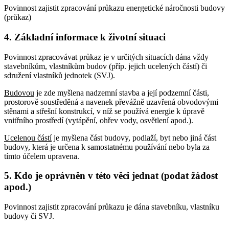
Povinnost zajistit zpracování průkazu energetické náročnosti budovy
(průkaz)
4. Základní informace k životní situaci
Povinnost zpracovávat průkaz je v určitých situacích dána vždy
stavebníkům, vlastníkům budov (příp. jejich ucelených částí) či
sdružení vlastníků jednotek (SVJ).
Budovou
je zde myšlena nadzemní stavba a její podzemní části,
prostorově soustředěná a navenek převážně uzavřená obvodovými
stěnami a střešní konstrukcí, v níž se používá energie k úpravě
vnitřního prostředí (vytápění, ohřev vody, osvětlení apod.).
Ucelenou částí
je myšlena část budovy, podlaží, byt nebo jiná část
budovy, která je určena k samostatnému používání nebo byla za
tímto účelem upravena.
5. Kdo je oprávněn v této věci jednat (podat žádost
apod.)
Povinnost zajistit zpracování průkazu je dána stavebníku, vlastníku
budovy či SVJ.