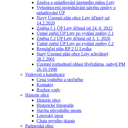
Zpráva o uplatňování územního plánu Lety
Vyhodnocení projednávání návrhu zprávy o
uplatňování ÚP
Nový Územní plán obce Lety účinný od
14.2.2020
Změna č.1 ÚP Lety účinná od 24. 6. 2022
Úplné znění ÚP Lety po vydání změny č.1
Změna č.2 ÚP Lety účinná od 3. 1. 2026
Úplné znění ÚP Lety po vydání změny č.2
Regulační plán RP 2 U Lesíka
Starý Územní plán obce Lety schválený
28.2.2001
Územní rozhodnutí oblast Hvězdárna, nabytí PM
26.10.1998
Vodovod a kanalizace
Cena vodného a stočného
Kontakty
Rozbor vody
Historie obce
Historie obce
Historické fotografie
Stavba původního mostu
Letovský most
Chata prvního skauta
Partnerská obec