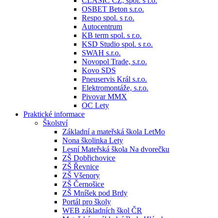
CLASIC CZ, spol. s r.o.
OSBET Beton s.r.o.
Respo spol. s r.o.
Autocentrum
KB term spol. s r.o.
KSD Studio spol. s r.o.
SWAH s.r.o.
Novopol Trade, s.r.o.
Kovo SDS
Pneuservis Král s.r.o.
Elektromontáže, s.r.o.
Pivovar MMX
OC Lety
Praktické informace
Školství
Základní a mateřská škola LetMo
Nona školinka Lety
Lesní Mateřská škola Na dvorečku
ZŠ Dobřichovice
ZŠ Řevnice
ZŠ Všenory
ZŠ Černošice
ZŠ Mníšek pod Brdy
Portál pro školy
WEB základních škol ČR