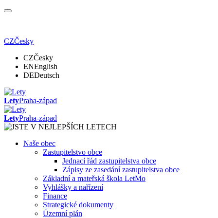
CZ
Česky
CZ
Česky
EN
English
DE
Deutsch
Lety
Praha-západ
Lety
Praha-západ
Naše obec
Zastupitelstvo obce
Jednací řád zastupitelstva obce
Zápisy ze zasedání zastupitelstva obce
Základní a mateřská škola LetMo
Vyhlášky a nařízení
Finance
Strategické dokumenty
Územní plán