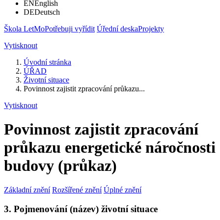
EN
English
DE
Deutsch
Škola LetMo
Potřebuji vyřídit
Úřední deska
Projekty
Vytisknout
Úvodní stránka
ÚŘAD
Životní situace
Povinnost zajistit zpracování průkazu...
Vytisknout
Povinnost zajistit zpracování
průkazu energetické náročnosti
budovy (průkaz)
Základní znění
Rozšířené znění
Úplné znění
3. Pojmenování (název) životní situace