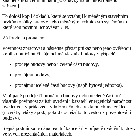
znamená dodržet minimální požadavky na účinnost daného
zařízení].
To doloží kopií dokladů, které se vztahují k měněným stavebním
prvkům obálky budovy nebo měněným technickým systémům a
které jsou povinni uchovávat 5 let.
2.) Prodej a pronájem
Povinnost zpracovat a následně předat průkaz nebo jeho ověřenou
kopii kupujícímu či nájemci má vlastník budovy v případě:
prodeje budovy nebo ucelené části budovy,
pronájmu budovy,
pronájmu ucelené části budovy (např. bytová jednotka).
V případě prodeje či pronájmu budovy nebo ucelené části má
vlastník povinnost zajistit uvedení ukazatelů energetické náročnosti
uvedených v průkazech v informačních a reklamních materiálech
(inzeráty, letáky apod., pokud dochází touto cestou k prezentování
budovy).
Stejná podmínka je dána realitní kanceláři v případě uvádění budovy
ve svých prezentačních materiálech.