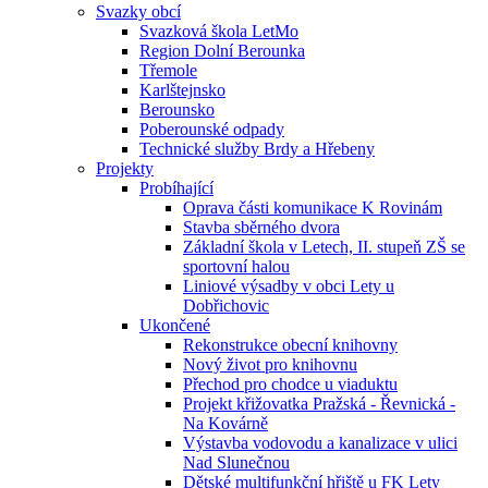
Svazky obcí
Svazková škola LetMo
Region Dolní Berounka
Třemole
Karlštejnsko
Berounsko
Poberounské odpady
Technické služby Brdy a Hřebeny
Projekty
Probíhající
Oprava části komunikace K Rovinám
Stavba sběrného dvora
Základní škola v Letech, II. stupeň ZŠ se
sportovní halou
Liniové výsadby v obci Lety u
Dobřichovic
Ukončené
Rekonstrukce obecní knihovny
Nový život pro knihovnu
Přechod pro chodce u viaduktu
Projekt křižovatka Pražská - Řevnická -
Na Kovárně
Výstavba vodovodu a kanalizace v ulici
Nad Slunečnou
Dětské multifunkční hřiště u FK Lety