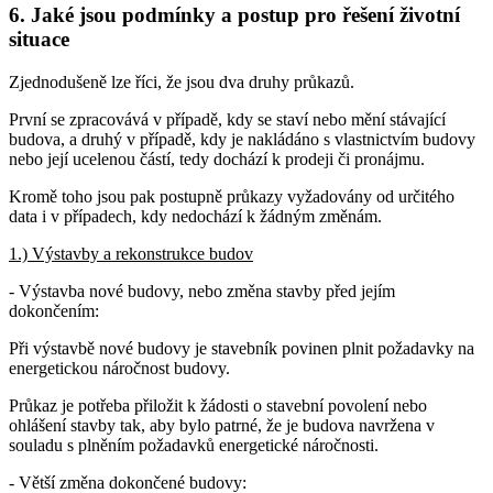
6. Jaké jsou podmínky a postup pro řešení životní
situace
Zjednodušeně lze říci, že jsou dva druhy průkazů.
První se zpracovává v případě, kdy se staví nebo mění stávající
budova, a druhý v případě, kdy je nakládáno s vlastnictvím budovy
nebo její ucelenou částí, tedy dochází k prodeji či pronájmu.
Kromě toho jsou pak postupně průkazy vyžadovány od určitého
data i v případech, kdy nedochází k žádným změnám.
1.) Výstavby a rekonstrukce budov
- Výstavba nové budovy, nebo změna stavby před jejím
dokončením:
Při výstavbě nové budovy je stavebník povinen plnit požadavky na
energetickou náročnost budovy.
Průkaz je potřeba přiložit k žádosti o stavební povolení nebo
ohlášení stavby tak, aby bylo patrné, že je budova navržena v
souladu s plněním požadavků energetické náročnosti.
- Větší změna dokončené budovy: