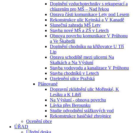
Doplnění vzduchotechniky s rekuperací a
chlazením pro MŠ – Nad řekou
Oprava části komunikace Lety pod Lesem
Rekonstrukce ulic Kejnská a V Kanadě
Slunečná zahrada MŠ Lety
Stavba nové MŠ a ZŠ v Letech
Obnova povrchu komunikace V Průhonu
a Ve Škabrdli
Doplnění chodníku na křižovatce U Tří
Lip
Oprava schodiště mezi ulicemi Na
Skalkách a Na Výsluní
Stavba vodovodu a kanalizace V Průhonu
Stavba chodníků v Letech
Ozelenění ulice Pražská
Plánované
Dopravní zklidnění ulic Mořinské, K
Lesíku a K Libří
Na Výsluní - obnova povrchu
Lávka přes Berounku
Studie odvodnění srážkových vod
Rekonstrukce hasičské zbrojnice
Ocenění obce
ÚŘAD
Úřední deska