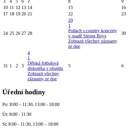
3
4
5
6
7
8
9
10
11
12
13
14
15
16
17
18
19
20
21
22
23
29
1
Potlach s country koncerty
24
25
26
27
28
30
v osadě Strong Boys
Zobrazit všechny záznamy
ze dne
4
1
Dětská fotbalová
31
1
2
3
5
6
diskotéka v ofsajdu
Zobrazit všechny
záznamy ze dne
Úřední hodiny
Po: 8:00 – 11:30, 13:00 - 18:00
Út: 8:00 - 11:30
St: 8:00 - 11:30, 13:00 – 18:00