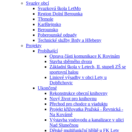
Svazky obcí
Svazková škola LetMo
Region Dolní Berounka
Třemole
Karlštejnsko
Berounsko
Poberounské odpady
Technické služby Brdy a Hřebeny
Projekty
Probíhající
Oprava části komunikace K Rovinám
Stavba sběrného dvora
Základní škola v Letech, II. stupeň ZŠ se
sportovní halou
Liniové výsadby v obci Lety u
Dobřichovic
Ukončené
Rekonstrukce obecní knihovny
Nový život pro knihovnu
Přechod pro chodce u viaduktu
Projekt křižovatka Pražská - Řevnická -
Na Kovárně
Výstavba vodovodu a kanalizace v ulici
Nad Slunečnou
Dětské multifunkční hřiště u FK Lety