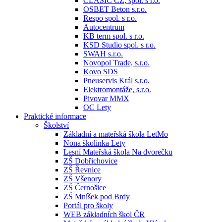
CLASIC CZ, spol. s r.o.
OSBET Beton s.r.o.
Respo spol. s r.o.
Autocentrum
KB term spol. s r.o.
KSD Studio spol. s r.o.
SWAH s.r.o.
Novopol Trade, s.r.o.
Kovo SDS
Pneuservis Král s.r.o.
Elektromontáže, s.r.o.
Pivovar MMX
OC Lety
Praktické informace
Školství
Základní a mateřská škola LetMo
Nona školinka Lety
Lesní Mateřská škola Na dvorečku
ZŠ Dobřichovice
ZŠ Řevnice
ZŠ Všenory
ZŠ Černošice
ZŠ Mníšek pod Brdy
Portál pro školy
WEB základních škol ČR