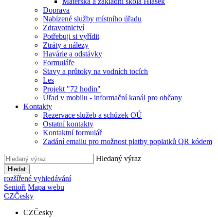
Mateřská a základní škola Hlásek
Doprava
Nabízené služby místního úřadu
Zdravotnictví
Potřebuji si vyřídit
Ztráty a nálezy
Havárie a odstávky
Formuláře
Stavy a průtoky na vodních tocích
Les
Projekt "72 hodin"
Úřad v mobilu - informační kanál pro občany
Kontakty
Rezervace služeb a schůzek OÚ
Ostatní kontakty
Kontaktní formulář
Zadání emailu pro možnost platby poplatků QR kódem
Hledaný výraz
Hledat
rozšířené vyhledávání
Senioři
Mapa webu
CZ
Česky
CZ
Česky