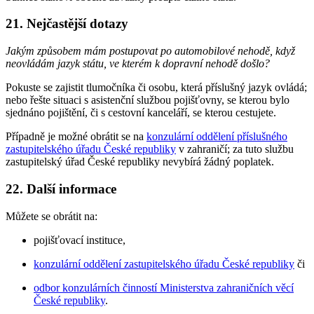
21. Nejčastější dotazy
Jakým způsobem mám postupovat po automobilové nehodě, když
neovládám jazyk státu, ve kterém k dopravní nehodě došlo?
Pokuste se zajistit tlumočníka či osobu, která příslušný jazyk ovládá;
nebo řešte situaci s asistenční službou pojišťovny, se kterou bylo
sjednáno pojištění, či s cestovní kanceláří, se kterou cestujete.
Případně je možné obrátit se na
konzulární oddělení příslušného
zastupitelského úřadu České republiky
v zahraničí; za tuto službu
zastupitelský úřad České republiky nevybírá žádný poplatek.
22. Další informace
Můžete se obrátit na:
pojišťovací instituce,
konzulární oddělení zastupitelského úřadu České republiky
či
odbor konzulárních činností Ministerstva zahraničních věcí
České republiky
.