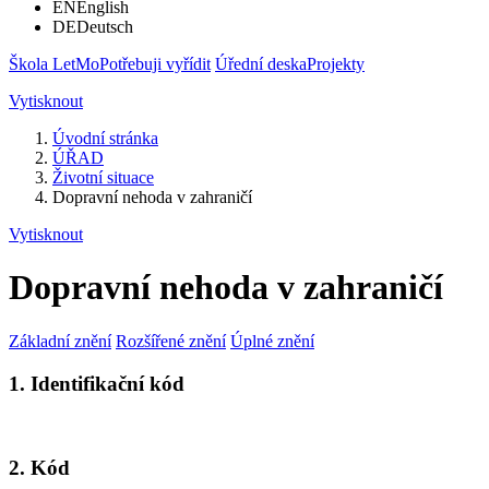
EN
English
DE
Deutsch
Škola LetMo
Potřebuji vyřídit
Úřední deska
Projekty
Vytisknout
Úvodní stránka
ÚŘAD
Životní situace
Dopravní nehoda v zahraničí
Vytisknout
Dopravní nehoda v zahraničí
Základní znění
Rozšířené znění
Úplné znění
1. Identifikační kód
2. Kód