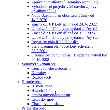
Zpráva o uplatňování územního plánu Lety
Vyhodnocení projednávání návrhu zprávy o
uplatňování ÚP
Nový Územní plán obce Lety účinný od
14.2.2020
Změna č.1 ÚP Lety účinná od 24. 6. 2022
Úplné znění ÚP Lety po vydání změny č.1
Změna č.2 ÚP Lety účinná od 3. 1. 2026
Úplné znění ÚP Lety po vydání změny č.2
Regulační plán RP 2 U Lesíka
Starý Územní plán obce Lety schválený
28.2.2001
Územní rozhodnutí oblast Hvězdárna, nabytí PM
26.10.1998
Vodovod a kanalizace
Cena vodného a stočného
Kontakty
Rozbor vody
Historie obce
Historie obce
Historické fotografie
Stavba původního mostu
Letovský most
Chata prvního skauta
Partnerská obec