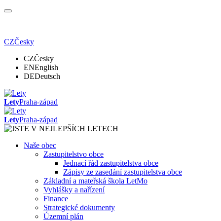
CZ
Česky
CZ
Česky
EN
English
DE
Deutsch
Lety
Praha-západ
Lety
Praha-západ
Naše obec
Zastupitelstvo obce
Jednací řád zastupitelstva obce
Zápisy ze zasedání zastupitelstva obce
Základní a mateřská škola LetMo
Vyhlášky a nařízení
Finance
Strategické dokumenty
Územní plán