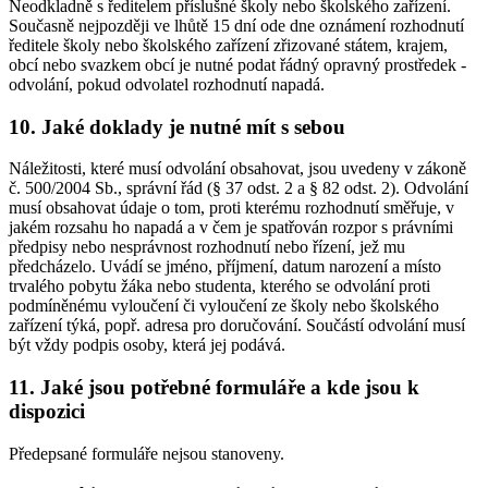
Neodkladně s ředitelem příslušné školy nebo školského zařízení.
Současně nejpozději ve lhůtě 15 dní ode dne oznámení rozhodnutí
ředitele školy nebo školského zařízení zřizované státem, krajem,
obcí nebo svazkem obcí je nutné podat řádný opravný prostředek -
odvolání, pokud odvolatel rozhodnutí napadá.
10. Jaké doklady je nutné mít s sebou
Náležitosti, které musí odvolání obsahovat, jsou uvedeny v zákoně
č. 500/2004 Sb., správní řád (§ 37 odst. 2 a § 82 odst. 2). Odvolání
musí obsahovat údaje o tom, proti kterému rozhodnutí směřuje, v
jakém rozsahu ho napadá a v čem je spatřován rozpor s právními
předpisy nebo nesprávnost rozhodnutí nebo řízení, jež mu
předcházelo. Uvádí se jméno, příjmení, datum narození a místo
trvalého pobytu žáka nebo studenta, kterého se odvolání proti
podmíněnému vyloučení či vyloučení ze školy nebo školského
zařízení týká, popř. adresa pro doručování. Součástí odvolání musí
být vždy podpis osoby, která jej podává.
11. Jaké jsou potřebné formuláře a kde jsou k
dispozici
Předepsané formuláře nejsou stanoveny.