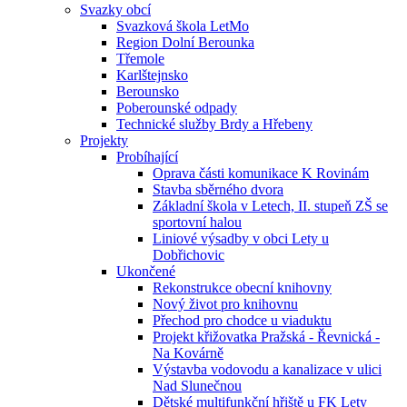
Svazky obcí
Svazková škola LetMo
Region Dolní Berounka
Třemole
Karlštejnsko
Berounsko
Poberounské odpady
Technické služby Brdy a Hřebeny
Projekty
Probíhající
Oprava části komunikace K Rovinám
Stavba sběrného dvora
Základní škola v Letech, II. stupeň ZŠ se
sportovní halou
Liniové výsadby v obci Lety u
Dobřichovic
Ukončené
Rekonstrukce obecní knihovny
Nový život pro knihovnu
Přechod pro chodce u viaduktu
Projekt křižovatka Pražská - Řevnická -
Na Kovárně
Výstavba vodovodu a kanalizace v ulici
Nad Slunečnou
Dětské multifunkční hřiště u FK Lety