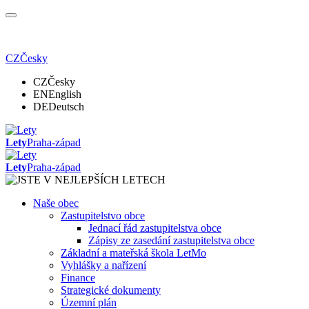
CZ
Česky
CZ
Česky
EN
English
DE
Deutsch
Lety
Praha-západ
Lety
Praha-západ
Naše obec
Zastupitelstvo obce
Jednací řád zastupitelstva obce
Zápisy ze zasedání zastupitelstva obce
Základní a mateřská škola LetMo
Vyhlášky a nařízení
Finance
Strategické dokumenty
Územní plán