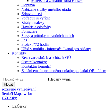
Mateřská a základní škola Hlásek
Doprava
Nabízené služby místního úřadu
Zdravotnictví
Potřebuji si vyřídit
Ztráty a nálezy
Havárie a odstávky
Formuláře
Stavy a průtoky na vodních tocích
Les
Projekt "72 hodin"
Úřad v mobilu - informační kanál pro občany
Kontakty
Rezervace služeb a schůzek OÚ
Ostatní kontakty
Kontaktní formulář
Zadání emailu pro možnost platby poplatků QR kódem
Hledaný výraz
Hledat
rozšířené vyhledávání
Senioři
Mapa webu
CZ
Česky
CZ
Česky