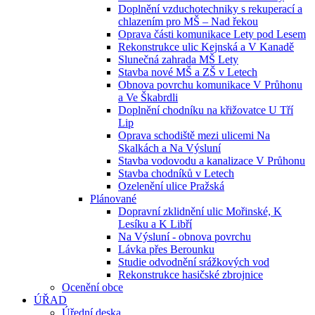
Doplnění vzduchotechniky s rekuperací a
chlazením pro MŠ – Nad řekou
Oprava části komunikace Lety pod Lesem
Rekonstrukce ulic Kejnská a V Kanadě
Slunečná zahrada MŠ Lety
Stavba nové MŠ a ZŠ v Letech
Obnova povrchu komunikace V Průhonu
a Ve Škabrdli
Doplnění chodníku na křižovatce U Tří
Lip
Oprava schodiště mezi ulicemi Na
Skalkách a Na Výsluní
Stavba vodovodu a kanalizace V Průhonu
Stavba chodníků v Letech
Ozelenění ulice Pražská
Plánované
Dopravní zklidnění ulic Mořinské, K
Lesíku a K Libří
Na Výsluní - obnova povrchu
Lávka přes Berounku
Studie odvodnění srážkových vod
Rekonstrukce hasičské zbrojnice
Ocenění obce
ÚŘAD
Úřední deska