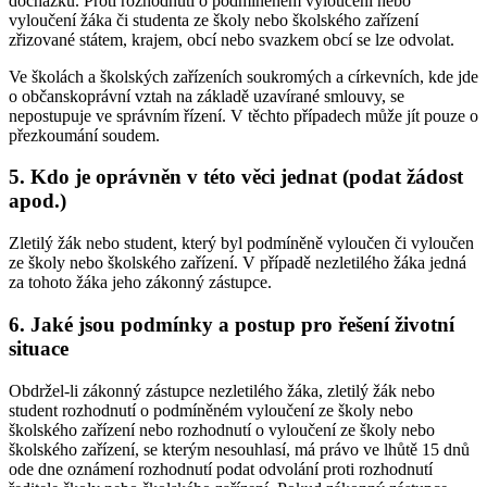
docházku. Proti rozhodnutí o podmíněném vyloučení nebo
vyloučení žáka či studenta ze školy nebo školského zařízení
zřizované státem, krajem, obcí nebo svazkem obcí se lze odvolat.
Ve školách a školských zařízeních soukromých a církevních, kde jde
o občanskoprávní vztah na základě uzavírané smlouvy, se
nepostupuje ve správním řízení. V těchto případech může jít pouze o
přezkoumání soudem.
5. Kdo je oprávněn v této věci jednat (podat žádost
apod.)
Zletilý žák nebo student, který byl podmíněně vyloučen či vyloučen
ze školy nebo školského zařízení. V případě nezletilého žáka jedná
za tohoto žáka jeho zákonný zástupce.
6. Jaké jsou podmínky a postup pro řešení životní
situace
Obdržel-li zákonný zástupce nezletilého žáka, zletilý žák nebo
student rozhodnutí o podmíněném vyloučení ze školy nebo
školského zařízení nebo rozhodnutí o vyloučení ze školy nebo
školského zařízení, se kterým nesouhlasí, má právo ve lhůtě 15 dnů
ode dne oznámení rozhodnutí podat odvolání proti rozhodnutí