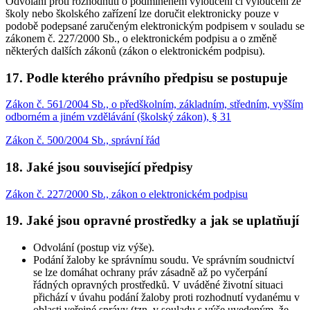
Odvolání proti rozhodnutí o podmíněném vyloučení či vyloučení ze
školy nebo školského zařízení lze doručit elektronicky pouze v
podobě podepsané zaručeným elektronickým podpisem v souladu se
zákonem č. 227/2000 Sb., o elektronickém podpisu a o změně
některých dalších zákonů (zákon o elektronickém podpisu).
17. Podle kterého právního předpisu se postupuje
Zákon č. 561/2004 Sb., o předškolním, základním, středním, vyšším
odborném a jiném vzdělávání (školský zákon), § 31
Zákon č. 500/2004 Sb., správní řád
18. Jaké jsou související předpisy
Zákon č. 227/2000 Sb., zákon o elektronickém podpisu
19. Jaké jsou opravné prostředky a jak se uplatňují
Odvolání (postup viz výše).
Podání žaloby ke správnímu soudu. Ve správním soudnictví
se lze domáhat ochrany práv zásadně až po vyčerpání
řádných opravných prostředků. V uváděné životní situaci
přichází v úvahu podání žaloby proti rozhodnutí vydanému v
oblasti veřejné správy (tzn. v souladu s výše uvedeným, že