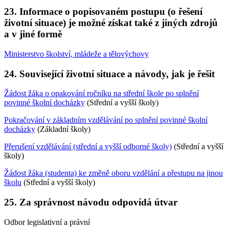
23. Informace o popisovaném postupu (o řešení
životní situace) je možné získat také z jiných zdrojů
a v jiné formě
Ministerstvo školství, mládeže a tělovýchovy
24. Související životní situace a návody, jak je řešit
Žádost žáka o opakování ročníku na střední škole po splnění
povinné školní docházky
(Střední a vyšší školy)
Pokračování v základním vzdělávání po splnění povinné školní
docházky
(Základní školy)
Přerušení vzdělávání (střední a vyšší odborné školy)
(Střední a vyšší
školy)
Žádost žáka (studenta) ke změně oboru vzdělání a přestupu na jinou
školu
(Střední a vyšší školy)
25. Za správnost návodu odpovídá útvar
Odbor legislativní a právní