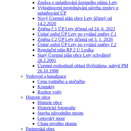
Zpráva o uplatňování územního plánu Lety
Vyhodnocení projednávání návrhu zprávy o
uplatňování ÚP
Nový Územní plán obce Lety účinný od
14.2.2020
Změna č.1 ÚP Lety účinná od 24. 6. 2022
Úplné znění ÚP Lety po vydání změny č.1
Změna č.2 ÚP Lety účinná od 3. 1. 2026
Úplné znění ÚP Lety po vydání změny č.2
Regulační plán RP 2 U Lesíka
Starý Územní plán obce Lety schválený
28.2.2001
Územní rozhodnutí oblast Hvězdárna, nabytí PM
26.10.1998
Vodovod a kanalizace
Cena vodného a stočného
Kontakty
Rozbor vody
Historie obce
Historie obce
Historické fotografie
Stavba původního mostu
Letovský most
Chata prvního skauta
Partnerská obec