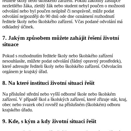
ředitele školy nebo školského zařízení. Pokud zákonný zástupce
nezletilého žáka, zletilý žák nebo student nebyl poučen o možnosti
odvolání nebo byl poučen neúplně či nesprávně, může podat
odvolání nejpozději do 90 dnů ode dne oznámení rozhodnutí
ředitele školy nebo školského zařízení. Včas podané odvolání má
odkladný účinek.
7. Jakým způsobem můžete zahájit řešení životní
situace
Pokud s rozhodnutím ředitele školy nebo školského zařízení
nesouhlasíte, můžete podat odvolání (řádný opravný prostředek),
které adresujte řediteli školy nebo školského zařízení. Odvolacím
orgánem je krajský úřad.
8. Na které instituci životní situaci řešit
Na příslušné střední nebo vyšší odborné škole nebo školském
zařízení. V případě škol a školských zařízení, které zřizuje stát, kraj,
obec nebo svazek obcí rovněž na příslušném (školském) odboru
krajského úřadu.
9. Kde, s kým a kdy životní situaci řešit