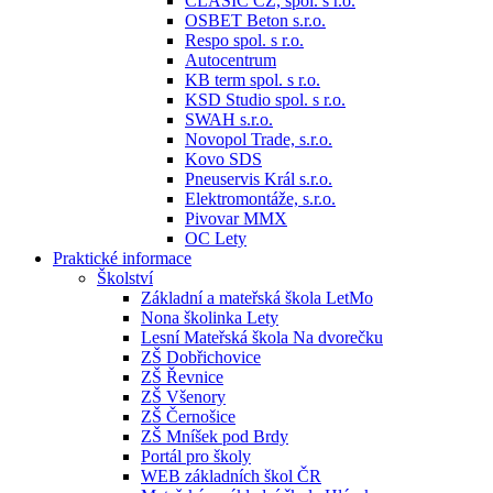
CLASIC CZ, spol. s r.o.
OSBET Beton s.r.o.
Respo spol. s r.o.
Autocentrum
KB term spol. s r.o.
KSD Studio spol. s r.o.
SWAH s.r.o.
Novopol Trade, s.r.o.
Kovo SDS
Pneuservis Král s.r.o.
Elektromontáže, s.r.o.
Pivovar MMX
OC Lety
Praktické informace
Školství
Základní a mateřská škola LetMo
Nona školinka Lety
Lesní Mateřská škola Na dvorečku
ZŠ Dobřichovice
ZŠ Řevnice
ZŠ Všenory
ZŠ Černošice
ZŠ Mníšek pod Brdy
Portál pro školy
WEB základních škol ČR