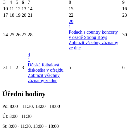
3
4
5
6
7
8
9
10
11
12
13
14
15
16
17
18
19
20
21
22
23
29
1
Potlach s country koncerty
24
25
26
27
28
30
v osadě Strong Boys
Zobrazit všechny záznamy
ze dne
4
1
Dětská fotbalová
31
1
2
3
5
6
diskotéka v ofsajdu
Zobrazit všechny
záznamy ze dne
Úřední hodiny
Po: 8:00 – 11:30, 13:00 - 18:00
Út: 8:00 - 11:30
St: 8:00 - 11:30, 13:00 – 18:00