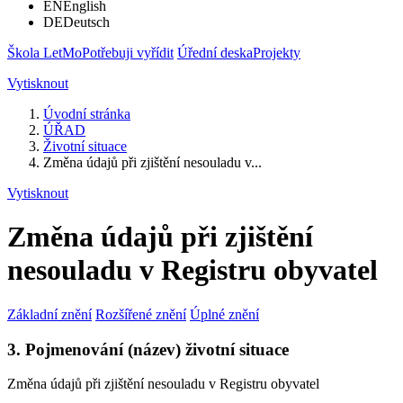
EN
English
DE
Deutsch
Škola LetMo
Potřebuji vyřídit
Úřední deska
Projekty
Vytisknout
Úvodní stránka
ÚŘAD
Životní situace
Změna údajů při zjištění nesouladu v...
Vytisknout
Změna údajů při zjištění
nesouladu v Registru obyvatel
Základní znění
Rozšířené znění
Úplné znění
3. Pojmenování (název) životní situace
Změna údajů při zjištění nesouladu v Registru obyvatel