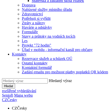
Mateřská a základní škola Hlásek
Doprava
Nabízené služby místního úřadu
Zdravotnictví
Potřebuji si vyřídit
Ztráty a nálezy
Havárie a odstávky
Formuláře
Stavy a průtoky na vodních tocích
Les
Projekt "72 hodin"
Úřad v mobilu - informační kanál pro občany
Kontakty
Rezervace služeb a schůzek OÚ
Ostatní kontakty
Kontaktní formulář
Zadání emailu pro možnost platby poplatků QR kódem
Hledaný výraz
Hledat
rozšířené vyhledávání
Senioři
Mapa webu
CZ
Česky
CZ
Česky