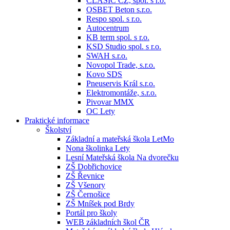
CLASIC CZ, spol. s r.o.
OSBET Beton s.r.o.
Respo spol. s r.o.
Autocentrum
KB term spol. s r.o.
KSD Studio spol. s r.o.
SWAH s.r.o.
Novopol Trade, s.r.o.
Kovo SDS
Pneuservis Král s.r.o.
Elektromontáže, s.r.o.
Pivovar MMX
OC Lety
Praktické informace
Školství
Základní a mateřská škola LetMo
Nona školinka Lety
Lesní Mateřská škola Na dvorečku
ZŠ Dobřichovice
ZŠ Řevnice
ZŠ Všenory
ZŠ Černošice
ZŠ Mníšek pod Brdy
Portál pro školy
WEB základních škol ČR