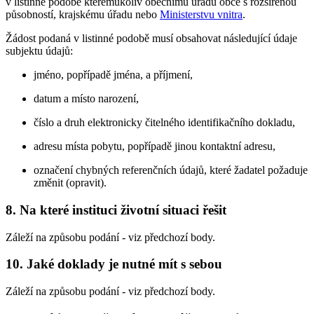
v listinné podobě kterémukoliv obecnímu úřadu obce s rozšířenou
působností, krajskému úřadu nebo
Ministerstvu vnitra
.
Žádost podaná v listinné podobě musí obsahovat následující údaje
subjektu údajů:
jméno, popřípadě jména, a příjmení,
datum a místo narození,
číslo a druh elektronicky čitelného identifikačního dokladu,
adresu místa pobytu, popřípadě jinou kontaktní adresu,
označení chybných referenčních údajů, které žadatel požaduje
změnit (opravit).
8. Na které instituci životní situaci řešit
Záleží na způsobu podání - viz předchozí body.
10. Jaké doklady je nutné mít s sebou
Záleží na způsobu podání - viz předchozí body.